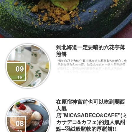
到北海道一定要嚐的六花亭薄
煎餅
“黃油白巧克力點心”是由北海道六花亭製作的點心，也
是北海道有名的特產。聽說北海道有一個六花亭經營
09
的咖啡店，那裡的薄煎餅是只在店內銷售絕不能外
帶，所以為了嚐一嘗傳說中的薄
16
在原宿神宮前也可以吃到關西
人氣
店"MICASADECO&CAFE"(ミ
08
カサデコ&カフェ)的超人氣甜
點--羽絨般鬆軟的厚鬆餅!!
20