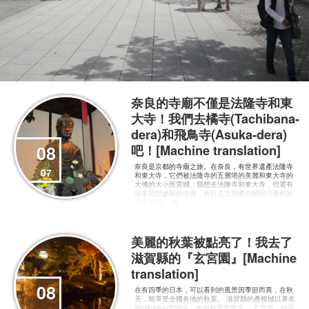
奈良的寺廟不僅是法隆寺和東
大寺！我們去橘寺(Tachibana-
dera)和飛鳥寺(Asuka-dera)
08
吧！[Machine translation]
奈良是京都的寺廟之旅。在奈良，有世界遺產法隆寺
07
和東大寺，它們被法隆寺的五層塔的美麗和東大寺的
大佛的大小所震撼。我想去法隆寺和東大寺，但還有
很多我想參觀的寺廟，所以這次我將介紹明日香村的
兩座寺廟。 橘
美麗的秋葉被點亮了！我去了
滋賀縣的『玄宮園』[Machine
translation]
08
在有四季的日本，可以看到的風景因季節而異，在秋
天，能享受全國各地的秋葉。 滋賀縣的彥根城以著名
的Hikonyan而聞名，也因秋葉而聞名。 玄宮園，你可