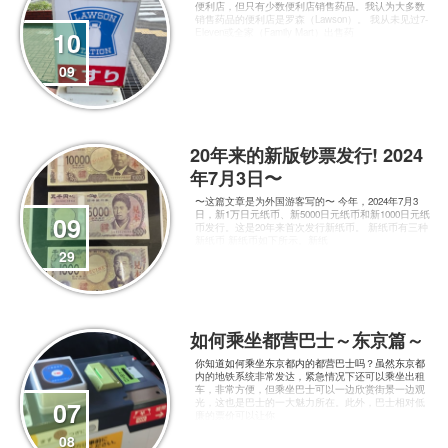
便利店，但只有少数便利店销售药品。我认为大多数
销售药品的便利店是罗森（Lawson）。 我从未见过7-
10
Eleven或全家（Family Mart）出售药
09
20年来的新版钞票发行! 2024
年7月3日〜
〜这篇文章是为外国游客写的〜 今年，2024年7月3
日，新1万日元纸币、新5000日元纸币和新1000日元纸
09
币发行。这是20年来首次发行新纸币。 新纸币有三种
新纸币 新纸币如下所示。新纸
29
如何乘坐都营巴士～东京篇～
你知道如何乘坐东京都内的都营巴士吗？虽然东京都
内的地铁系统非常发达，紧急情况下还可以乘坐出租
车，非常方便，但乘坐巴士可以一边欣赏街景一边观
07
光，这也是巴士的一大魅力所在。此外，巴士相对低
廉的票价可以让你
08