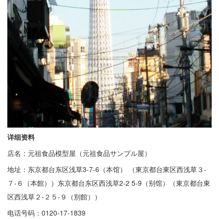
详细资料
店名：元祖食品模型屋（元祖食品サンプル屋）
地址：东京都台东区浅草3-7-6（本馆） （東京都台東区西浅草３-
７-６（本館））东京都台东区西浅草2-2 5-9（别馆）（東京都台東
区西浅草２-２５-９（別館））
电话号码：0120-17-1839