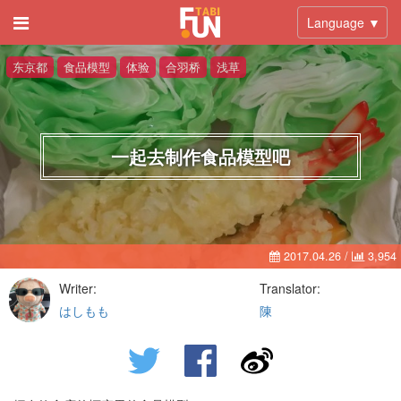
Language ▼
东京都
食品模型
体验
合羽桥
浅草
一起去制作食品模型吧
2017.04.26
/
3,954
Writer:
Translator:
はしもも
陳