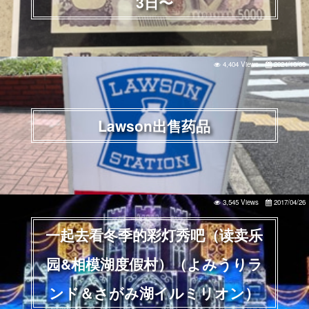
3日〜
4,404 Views
2024/10/09
Lawson出售药品
3,545 Views
2017/04/26
一起去看冬季的彩灯秀吧（读卖乐
园&相模湖度假村）（よみうりラ
ンド＆さがみ湖イルミリオン）