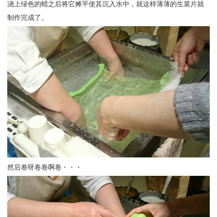
浇上绿色的蜡之后将它摊平使其沉入水中，就这样薄薄的生菜片就
制作完成了。
然后卷呀卷卷啊卷・・・