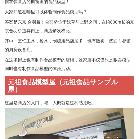
摆在饮食店的橱窗里的食品模型！
大家知道在哪里可以体验制作食品模型吗？
答案是东京 合羽桥！合羽桥位于浅草与上野之间，在约800m长的东
京合羽桥道具街上，商店鳞次栉比。
其中一烹饪工具，餐具，制糖用品店居多，也有贩卖一些面向餐馆
的厨房设备店。
在这条街上也有制作食品模型的店铺，这家店不仅仅只是贩卖模型
同时也有制作食品模型的体验活动。
元祖食品模型屋（元祖食品サンプル
屋）
这里是商店的入口，嗯…大概就是这种感觉吧。