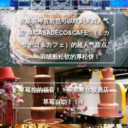
1,230 Views
2017/06/30
在原宿神宫前也可以吃到关西人气
店”MICASADECO&CAFE“（ミカ
サデコ＆カフェ）的超人气甜点
——羽绒般松软的厚松饼！
5,668 Views
2017/07/18
草莓控的福音！！东京希尔顿酒店
草莓自助！！！
5,778 Views
2017/04/25