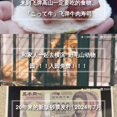
来到飞弹高山一定要吃的食物、
「こって牛」飞弹牛肉寿司
1,849 Views
2017/07/03
和家人一起去横滨“野毛山动物
园”！！入园免费！！！
1,898 Views
2024/09/29
20年来的新版钞票发行! 2024年7月