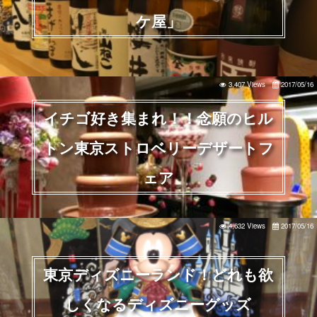
ケ屋」
3,407 Views
2017/05/16
イチゴ好き集まれ！！念願のヒル
トン東京ストロベリーデザートフ
ェア
4,632 Views
2017/05/16
東京ディズニーランド！どれも欲
しくなるディズニーグッズ