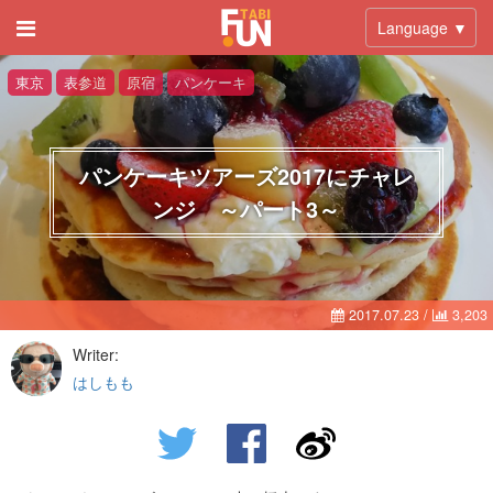
Language ▼
東京
表参道
原宿
パンケーキ
パンケーキツアーズ2017にチャレ
ンジ ～パート3～
2017.07.23
/
3,203
Writer:
はしもも