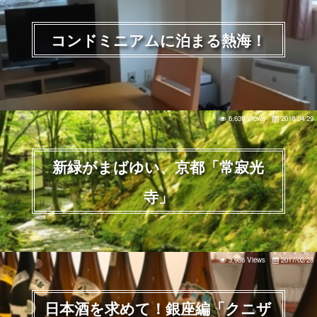
コンドミニアムに泊まる熱海！
6,639 Views
2018/04/29
新緑がまばゆい、京都「常寂光
寺」
3,986 Views
2017/02/28
日本酒を求めて！銀座編「クニザ