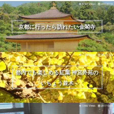
5,594 Views
2017/10/15
京都に行ったら訪れたい金閣寺
4,708 Views
2017/11/04
都内でも楽しめる紅葉 神宮外苑の
いちょう並木
3,692 Views
2017/12/09