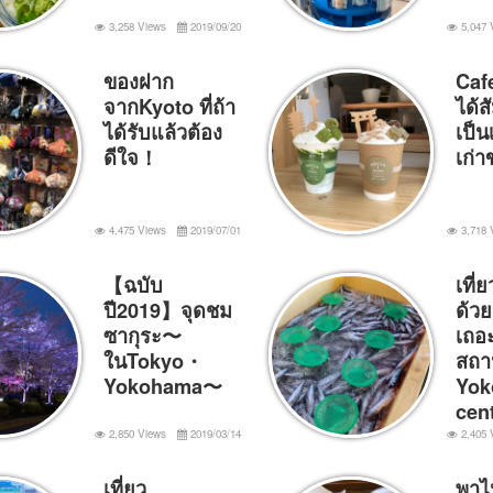
3,258 Views
2019/09/20
5,047 
ของฝาก
Cafe
จากKyoto ที่ถ้า
ได้ส
ได้รับแล้วต้อง
เป็น
ดีใจ！
เก่
4,475 Views
2019/07/01
3,718 
【ฉบับ
เที่ย
ปี2019】จุดชม
ด้ว
ซากุระ〜
เถอ
ในTokyo・
สถา
Yokohama〜
Yok
cen
2,850 Views
2019/03/14
2,405 
เที่ยว
พาไ