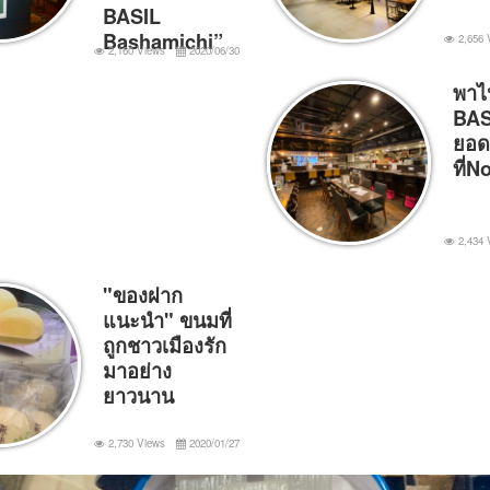
BASIL
Bashamichi”
2,656 
2,160 Views
2020/06/30
พาไ
BAS
ยอด
ที่
2,434 
"ของฝาก
แนะนำ" ขนมที่
ถูกชาวเมืองรัก
มาอย่าง
ยาวนาน
2,730 Views
2020/01/27