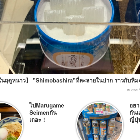
ในฤดูหนาว】 "Shimobashira"ที่ละลายในปาก ราวกับหิ
2,623 
ไปMarugame
อยา
Seimenกัน
กันแ
เถอะ！
ญี่ป