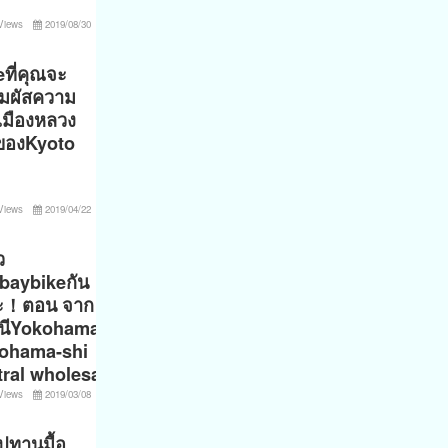
Views
2019/08/30
ที่คุณจะ
ัมผัสความ
เมืองหลวง
าของKyoto
Views
2019/04/22
ว
ยbaybikeกัน
ะ！ตอน จาก
นีYokohama〜
ohama-shi
tral wholesal
Views
2019/03/08
ปทานมื้อ