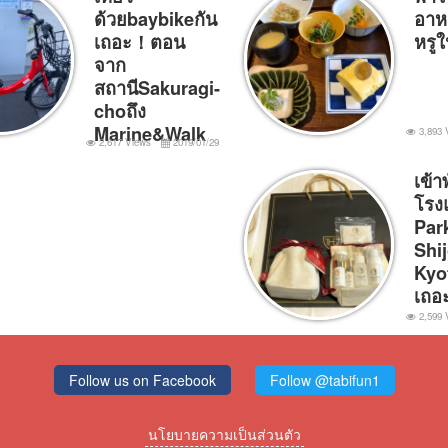
ด้วยbaybikeกัน
อาห
เถอะ！ตอน
หรู
จาก
สถานีSakuragi-
choถึง
Marine&Walk
3,893 
2,617 Views
2019/01/29
เข้าพ
โรง
Par
Shi
Kyo
เถอ
2,599 
Follow us on Facebook
Follow @tabifun1
นโยบายความเป็นส่วนตัว