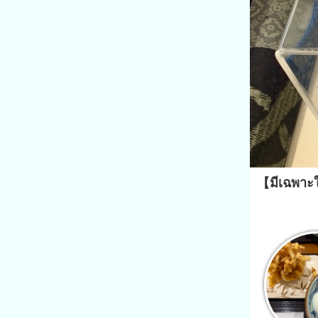
【มีเฉพาะ