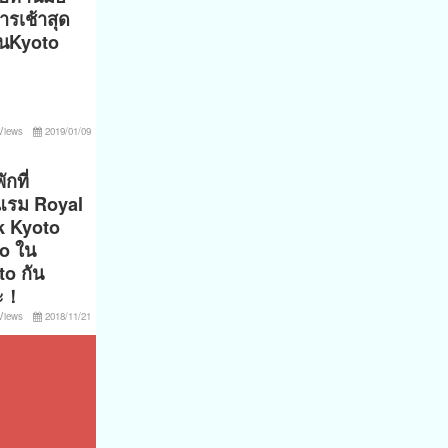
ารเช้าสุด
ในKyoto
Views
2019/01/09
ักที่
แรม Royal
k Kyoto
jo ใน
to กัน
ะ！
Views
2018/11/21