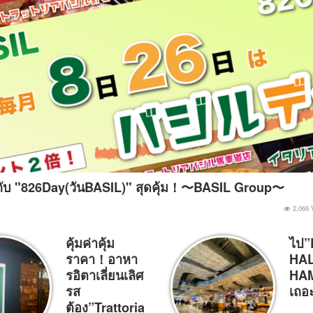
ับ "826Day(วันBASIL)" สุดคุ้ม！〜BASIL Group〜
2,066 
คุ้มค่าคุ้ม
ไป
ราคา！อาหา
HAL
รอิตาเลี่ยนเลิศ
HA
รส
เถอ
ต้อง”Trattoria