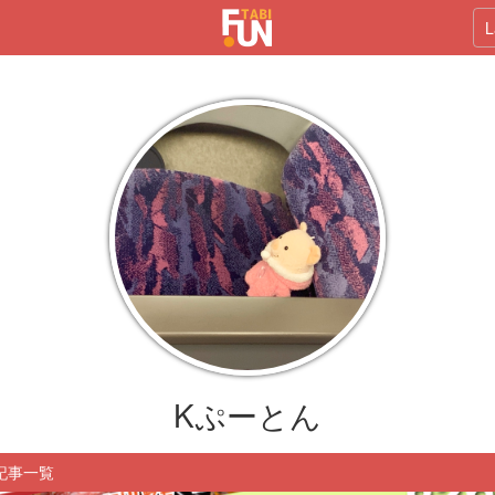
L
Kぷーとん
記事一覧