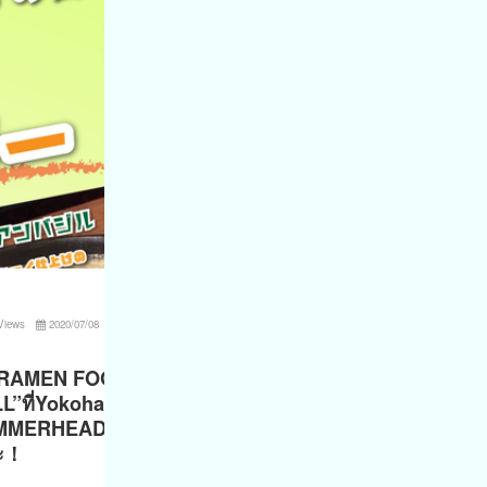
Views
2020/07/08
”RAMEN FOOD
L”ที่Yokohama
MMERHEADกัน
ะ！