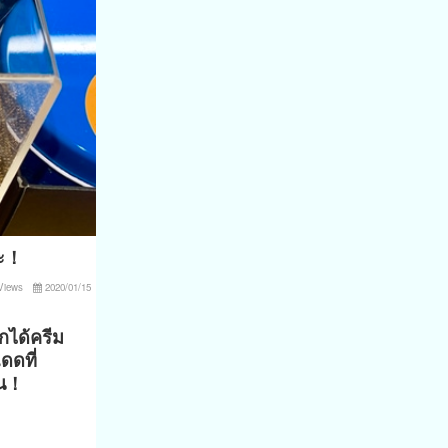
มะ！
Views
2020/01/15
กได้ครีม
ดดที่
ุ่น！