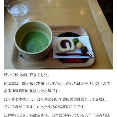
続いて松山城に行きました。
松山城は、賤ヶ岳七本槍（しずがたけのしちほんやり）の一人で
ある加藤嘉明が創設したお城です。
賤ケ岳七本槍とは、賤ケ岳の戦いで豊臣秀吉陣営として参戦し、
特に活躍が目覚ましかった七名の武将のことです。
江戸時代以前から建造され、日本に現存している天守「現存12天