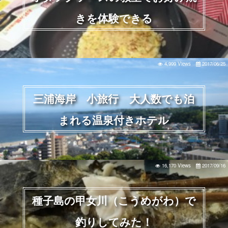
きを体験できる
4,999 Views
2017/06/25
三浦海岸 小旅行 大人数でも泊
まれる温泉付きホテル
16,170 Views
2017/09/16
種子島の甲女川（こうめがわ）で
釣りしてみた！