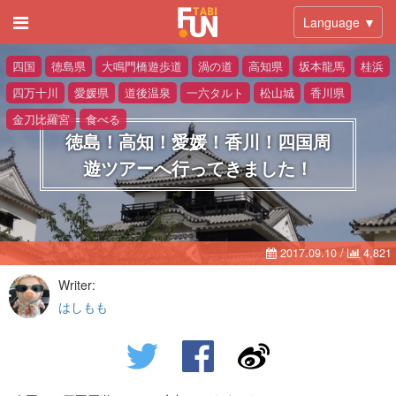
Language ▼
四国
徳島県
大鳴門橋遊歩道
渦の道
高知県
坂本龍馬
桂浜
四万十川
愛媛県
道後温泉
一六タルト
松山城
香川県
金刀比羅宮
食べる
徳島！高知！愛媛！香川！四国周
遊ツアーへ行ってきました！
2017.09.10
/
4,821
Writer:
はしもも