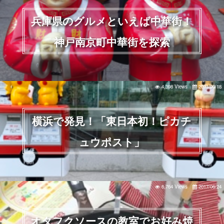
兵庫県のグルメといえば中華街！
神戸南京町中華街を探索
4,398 Views
2021/09/18
横浜で発見！「東日本初！ピカチ
ュウポスト」
6,764 Views
2017/06/24
オタフクソースの教室でお好み焼