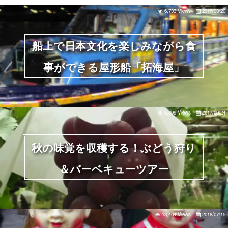
6,733 Views
2017/03/20
船上で日本文化を楽しみながら食
事ができる屋形船「拓海屋」
6,399 Views
2017/09/24
秋の味覚を収穫する！ぶどう狩り
＆バーベキューツアー
13,464 Views
2018/07/15